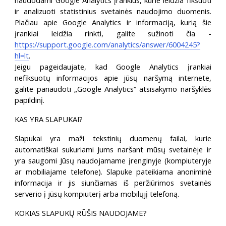
naudodami Google Analytics įrankius, kurie leidžia fiksuoti
ir analizuoti statistinius svetainės naudojimo duomenis.
Plačiau apie Google Analytics ir informaciją, kurią šie
įrankiai leidžia rinkti, galite sužinoti čia -
https://support.google.com/analytics/answer/6004245?
hl=lt
.
Jeigu pageidaujate, kad Google Analytics įrankiai
nefiksuotų informacijos apie jūsų naršymą internete,
galite panaudoti „Google Analytics“ atsisakymo naršyklės
papildinį.
KAS YRA SLAPUKAI?
Slapukai yra maži tekstinių duomenų failai, kurie
automatiškai sukuriami Jums naršant mūsų svetainėje ir
yra saugomi Jūsų naudojamame įrenginyje (kompiuteryje
ar mobiliajame telefone). Slapuke pateikiama anoniminė
informacija ir jis siunčiamas iš peržiūrimos svetainės
serverio į jūsų kompiuterį arba mobilųjį telefoną.
KOKIAS SLAPUKŲ RŪŠIS NAUDOJAME?