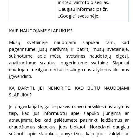
ir stebi vartotojo sesijas.
Daugiau informacijos žr.
„Google“ svetainėje.
KAIP NAUDOJAME SLAPUKUS?
Mūsų svetainėje naudojami slapukai tam, kad
pagerintume Jūsų naršymą ir patirtį mūsų svetainėje,
sužinotume apie mūsų svetainės naudotojų elgesį,
analizuotume srautus, pagerintume svetainę. Slapukai
naudojami ne ilgiau nei tai reikalinga nustatytiems tikslams
įgyvendinti.
KĄ DARYTI, JEI NENORITE, KAD BŪTŲ NAUDOJAMI
SLAPUKAI?
Jei pageidaujate, galite pakeisti savo naršyklės nustatymus
taip, kad Jus informuotų apie slapuko įjungimą ar
atnaujinimą bei kad galėtumėte pasirinkti leidžiamus ar
draudžiamus slapukus, juos blokuoti. Norėdami daugiau
sužinoti apie slapukus, pavyzdžiui, kaip juos valdyti ar