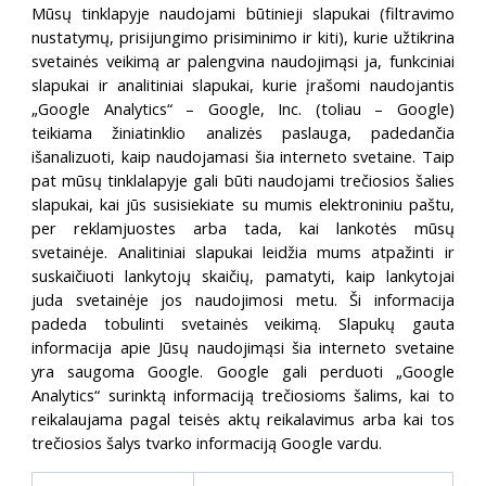
Mūsų tinklapyje naudojami būtinieji slapukai (filtravimo
nustatymų, prisijungimo prisiminimo ir kiti), kurie užtikrina
svetainės veikimą ar palengvina naudojimąsi ja, funkciniai
slapukai ir analitiniai slapukai, kurie įrašomi naudojantis
„Google Analytics“ – Google, Inc. (toliau – Google)
teikiama žiniatinklio analizės paslauga, padedančia
išanalizuoti, kaip naudojamasi šia interneto svetaine. Taip
pat mūsų tinklalapyje gali būti naudojami trečiosios šalies
slapukai, kai jūs susisiekiate su mumis elektroniniu paštu,
per reklamjuostes arba tada, kai lankotės mūsų
svetainėje. Analitiniai slapukai leidžia mums atpažinti ir
suskaičiuoti lankytojų skaičių, pamatyti, kaip lankytojai
juda svetainėje jos naudojimosi metu. Ši informacija
padeda tobulinti svetainės veikimą. Slapukų gauta
informacija apie Jūsų naudojimąsi šia interneto svetaine
yra saugoma Google. Google gali perduoti „Google
Analytics“ surinktą informaciją trečiosioms šalims, kai to
reikalaujama pagal teisės aktų reikalavimus arba kai tos
trečiosios šalys tvarko informaciją Google vardu.