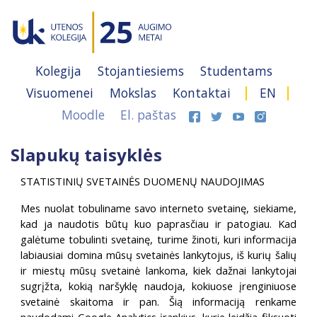
Kolegija
Stojantiesiems
Studentams
Visuomenei
Mokslas
Kontaktai
EN
Moodle
El. paštas
Slapukų taisyklės
STATISTINIŲ SVETAINĖS DUOMENŲ NAUDOJIMAS
Mes nuolat tobuliname savo interneto svetainę, siekiame,
kad ja naudotis būtų kuo paprasčiau ir patogiau. Kad
galėtume tobulinti svetainę, turime žinoti, kuri informacija
labiausiai domina mūsų svetainės lankytojus, iš kurių šalių
ir miestų mūsų svetainė lankoma, kiek dažnai lankytojai
sugrįžta, kokią naršyklę naudoja, kokiuose įrenginiuose
svetainė skaitoma ir pan. Šią informaciją renkame