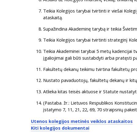
Teikia Kolegijos tarybai tvirtinti ir viešai Ko
ataskaitą.
Supažindina Akademinę tarybą ir teikia Švietimo
Teikia Kolegijos tarybai tvirtinti strateginį Ko
Teikia Akademinei tarybai 5 metų kadencijai t
įgaliojimai gali būti sustabdyti arba pratęsti p
Fakultetų dekanų teikimu tvirtina fakultetų p
Nustato pavaduotojų, fakultetų dekanų ir kitų 
Atlieka kitas teisės aktuose ir Statute nustatyt
(Pastaba. žr.: Lietuvos Respublikos Konstituci
įstatymo 7, 11, 21, 22, 69, 70 straipsnių pake
Utenos kolegijos metinės veiklos ataskaitos
Kiti kolegijos dokumentai