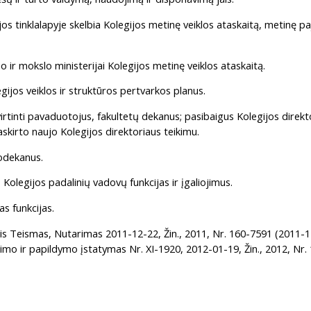
legijos tinklalapyje skelbia Kolegijos metinę veiklos ataskaitą, metinę
 ir mokslo ministerijai Kolegijos metinę veiklos ataskaitą.
legijos veiklos ir struktūros pertvarkos planus.
virtinti pavaduotojus, fakultetų dekanus; pasibaigus Kolegijos dire
askirto naujo Kolegijos direktoriaus teikimu.
rodekanus.
Kolegijos padalinių vadovų funkcijas ir įgaliojimus.
as funkcijas.
nis Teismas, Nutarimas 2011-12-22, Žin., 2011, Nr. 160-7591 (2011-1
itimo ir papildymo įstatymas Nr. XI-1920, 2012-01-19, Žin., 2012, Nr.