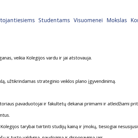
tojantiesiems
Studentams
Visuomenei
Mokslas
Ko
nas, veikia Kolegijos vardu ir jai atstovauja.
klą, užtikrindamas strateginio veiklos plano įgyvendinimą.
ktoriaus pavaduotojai ir fakultetų dekanai priimami ir atleidžiami pr
ntus.
Kolegijos tarybai tvirtinti studijų kainą ir įmokų, tiesiogiai nesusi
ėšų ir turto valdymą, naudojimą ir disponavimą jais.