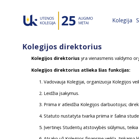
Kolegija
S
Kolegijos direktorius
Kolegijos direktorius
yra vienasmenis valdymo orga
Kolegijos direktorius atlieka šias funkcijas:
Vadovauja Kolegijai, organizuoja Kolegijos vei
Leidžia įsakymus.
Priima ir atleidžia Kolegijos darbuotojus; dire
Statuto nustatyta tvarka priima ir šalina stude
Įvertinęs Studentų atstovybės siūlymus, teikia 
Atsako už Kolegijos finansinę veiklą, tinkamą l