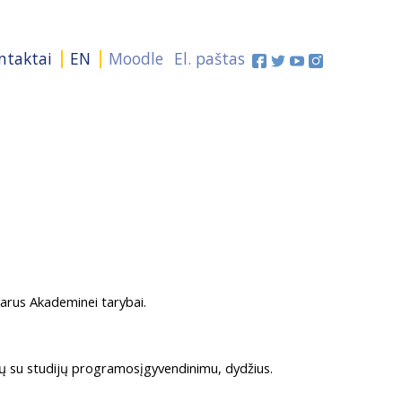
ntaktai
EN
Moodle
El. paštas
itarus Akademinei tarybai.
jusių su studijų programosįgyvendinimu, dydžius.