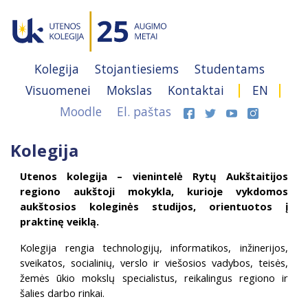
Kolegija
Stojantiesiems
Studentams
Visuomenei
Mokslas
Kontaktai
EN
Moodle
El. paštas
Kolegija
Utenos kolegija – vienintelė Rytų Aukštaitijos
regiono aukštoji mokykla, kurioje vykdomos
aukštosios koleginės studijos, orientuotos į
praktinę veiklą.
Kolegija rengia technologijų, informatikos, inžinerijos,
sveikatos, socialinių, verslo ir viešosios vadybos, teisės,
žemės ūkio mokslų specialistus, reikalingus regiono ir
šalies darbo rinkai.