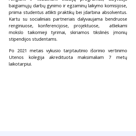
baigiamųjų darbų gynimo ir egzaminų laikymo komisijose,
priima studentus atlikti praktikų bei įdarbina absolventus.
Kartu su socialiniais partneriais dalyvaujama bendruose
renginiuose, konferencijose, projektuose, atliekami
mokslo taikomieji tyrimai, skiriamos tikslinės įmonių
stipendijos studentams.
Po 2021 metais vykusio tarptautinio išorinio vertinimo
Utenos kolegija akredituota maksimaliam 7 metų
laikotarpiui.