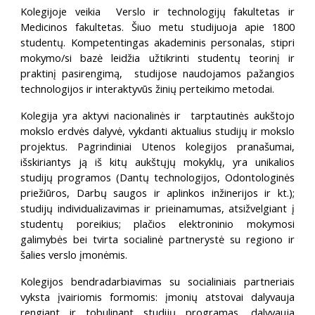
Kolegijoje veikia Verslo ir technologijų fakultetas ir
Medicinos fakultetas. Šiuo metu studijuoja apie 1800
studentų. Kompetentingas akademinis personalas, stipri
mokymo/si bazė leidžia užtikrinti studentų teorinį ir
praktinį pasirengimą, studijose naudojamos pažangios
technologijos ir interaktyvūs žinių perteikimo metodai.
Kolegija yra aktyvi nacionalinės ir tarptautinės aukštojo
mokslo erdvės dalyvė, vykdanti aktualius studijų ir mokslo
projektus. Pagrindiniai Utenos kolegijos pranašumai,
išskiriantys ją iš kitų aukštųjų mokyklų, yra unikalios
studijų programos (Dantų technologijos, Odontologinės
priežiūros, Darbų saugos ir aplinkos inžinerijos ir kt.);
studijų individualizavimas ir prieinamumas, atsižvelgiant į
studentų poreikius; plačios elektroninio mokymosi
galimybės bei tvirta socialinė partnerystė su regiono ir
šalies verslo įmonėmis.
Kolegijos bendradarbiavimas su socialiniais partneriais
vyksta įvairiomis formomis: įmonių atstovai dalyvauja
rengiant ir tobulinant studijų programas, dalyvauja