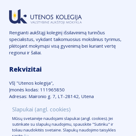
Rengianti aukštąjį koleginį išsilavinimą turinčius
specialistus, vykdant taikomuosius mokslinius tyrimus,
plėtojant mokymąsi visą gyvenimą bei kuriant vertę
regionui ir šaliai.
Rekvizitai
VšĮ "Utenos kolegija",
Įmonės kodas: 111965850
Adresas: Maironio g. 7, LT-28142, Utena
Telefonas: +370 389 51662
Slapukai (angl. cookies)
Žemėlapis
Mūsų svetainėje naudojami slapukai (angl. cookies). Jei
Slapukų taisyklės
sutinkate su slapukų naudojimu, spauskite "Sutinku" ir
Logotipas
toliau naudokitės svetaine. Slapukų naudojimo taisykles
Kontaktai žiniasklaidai
rasite
čia