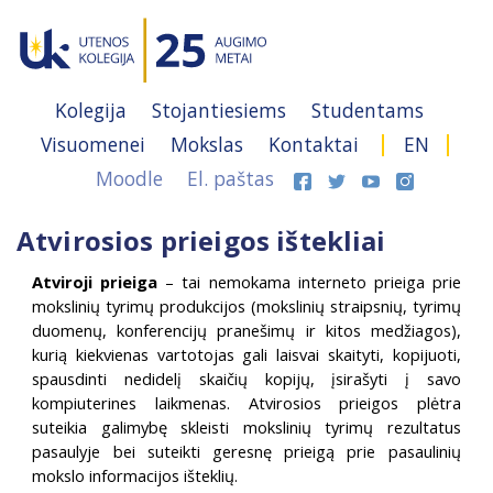
Kolegija
Stojantiesiems
Studentams
Visuomenei
Mokslas
Kontaktai
EN
Moodle
El. paštas
Atvirosios prieigos ištekliai
Atviroji prieiga
– tai nemokama interneto prieiga prie
mokslinių tyrimų produkcijos (mokslinių straipsnių, tyrimų
duomenų, konferencijų pranešimų ir kitos medžiagos),
kurią kiekvienas vartotojas gali laisvai skaityti, kopijuoti,
spausdinti nedidelį skaičių kopijų, įsirašyti į savo
kompiuterines laikmenas. Atvirosios prieigos plėtra
suteikia galimybę skleisti mokslinių tyrimų rezultatus
pasaulyje bei suteikti geresnę prieigą prie pasaulinių
mokslo informacijos išteklių.