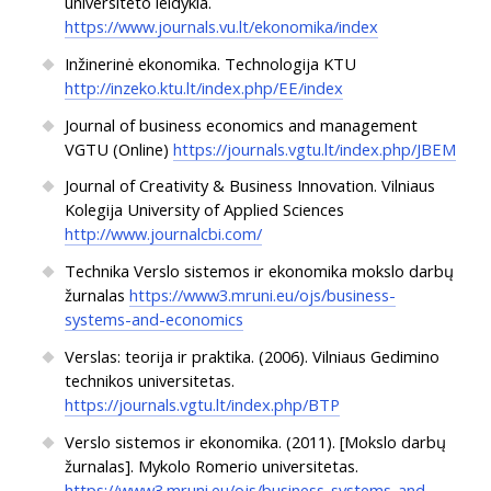
universiteto leidykla.
https://www.journals.vu.lt/ekonomika/index
Inžinerinė ekonomika. Technologija KTU
http://inzeko.ktu.lt/index.php/EE/index
Journal of business economics and management
VGTU (Online)
https://journals.vgtu.lt/index.php/JBEM
Journal of Creativity & Business Innovation. Vilniaus
Kolegija University of Applied Sciences
http://www.journalcbi.com/
Technika Verslo sistemos ir ekonomika mokslo darbų
žurnalas
https://www3.mruni.eu/ojs/business-
systems-and-economics
Verslas: teorija ir praktika. (2006). Vilniaus Gedimino
technikos universitetas.
https://journals.vgtu.lt/index.php/BTP
Verslo sistemos ir ekonomika. (2011). [Mokslo darbų
žurnalas]. Mykolo Romerio universitetas.
https://www3.mruni.eu/ojs/business-systems-and-