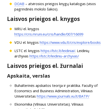
DOAB
– atvirosios prieigos knygų katalogas (visos
pagrindinės mokslo šakos).
Laisvos prieigos el. knygos
MRU el. knygos
https://cris.mruni.eu/cris/handle/007/16699
VDU el. knygos
https://www.vdu.lt/cris/explore/books
LSTC el. knygos
https://lstc.lt/leidiniai/
. Leidinių
archyvas
https://lstc.lt/leidiniu-archyvas/
Laisvos prieigos el. žurnalai
Apskaita, verslas
Buhalterinės apskaitos teorija ir praktika. Faculty of
Economics and Business Administration, Vilniaus
Universitetas
https://www.journals.vu.lt/BATP/
Ekonomika (Vilniaus Universitetas). Vilniaus