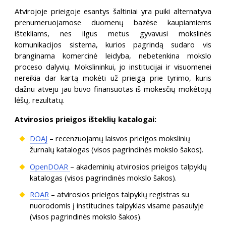
Atvirojoje prieigoje esantys šaltiniai yra puiki alternatyva
prenumeruojamose duomenų bazėse kaupiamiems
ištekliams, nes ilgus metus gyvavusi mokslinės
komunikacijos sistema, kurios pagrindą sudaro vis
branginama komercinė leidyba, nebetenkina mokslo
proceso dalyvių. Mokslininkui, jo institucijai ir visuomenei
nereikia dar kartą mokėti už prieigą prie tyrimo, kuris
dažnu atveju jau buvo finansuotas iš mokesčių mokėtojų
lėšų, rezultatų.
Atvirosios prieigos išteklių katalogai:
DOAJ
– recenzuojamų laisvos prieigos mokslinių
žurnalų katalogas (visos pagrindinės mokslo šakos).
OpenDOAR
– akademinių atvirosios prieigos talpyklų
katalogas (visos pagrindinės mokslo šakos).
ROAR
– atvirosios prieigos talpyklų registras su
nuorodomis į institucines talpyklas visame pasaulyje
(visos pagrindinės mokslo šakos).