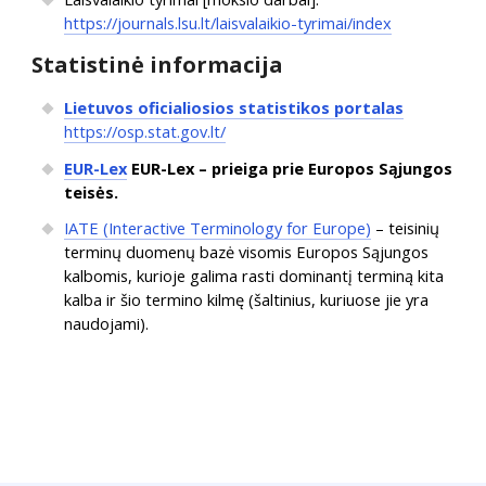
https://journals.lsu.lt/laisvalaikio-tyrimai/index
Statistinė informacija
Lietuvos oficialiosios statistikos portalas
https://osp.stat.gov.lt/
EUR-Lex
EUR-Lex – prieiga prie Europos Sąjungos
teisės.
IATE (Interactive Terminology for Europe)
– teisinių
terminų duomenų bazė visomis Europos Sąjungos
kalbomis, kurioje galima rasti dominantį terminą kita
kalba ir šio termino kilmę (šaltinius, kuriuose jie yra
naudojami).