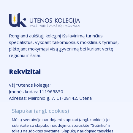
Rengianti aukštąjį koleginį išsilavinimą turinčius
specialistus, vykdant taikomuosius mokslinius tyrimus,
plėtojant mokymąsi visą gyvenimą bei kuriant vertę
regionui ir šaliai.
Rekvizitai
VšĮ "Utenos kolegija",
Įmonės kodas: 111965850
Adresas: Maironio g. 7, LT-28142, Utena
Telefonas: +370 389 51662
Slapukai (angl. cookies)
Žemėlapis
Mūsų svetainėje naudojami slapukai (angl. cookies). Jei
Slapukų taisyklės
sutinkate su slapukų naudojimu, spauskite "Sutinku" ir
Logotipas
toliau naudokitės svetaine. Slapukų naudojimo taisykles