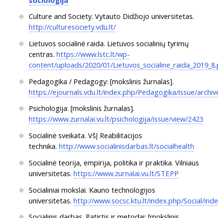
Culture and Society. Vytauto Didžiojo universitetas.
http://culturesociety.vdu.lt/
Lietuvos socialinė raida. Lietuvos socialinių tyrimų
centras.
https://www.lstc.lt/wp-
content/uploads/2020/01/Lietuvos_socialine_raida_2019_8.
Pedagogika / Pedagogy: [mokslinis žurnalas].
https://ejournals.vdu.lt/index.php/Pedagogika/issue/archiv
Psichologija: [mokslinis žurnalas].
https://www.zurnalai.vu.lt/psichologija/issue/view/2423
Socialinė sveikata. VšĮ Reabilitacijos
technika.
http://www.socialinisdarbas.lt/socialhealth
Socialinė teorija, empirija, politika ir praktika. Vilniaus
universitetas.
https://www.zurnalai.vu.lt/STEPP
Socialiniai mokslai. Kauno technologijos
universitetas.
http://www.socsc.ktu.lt/index.php/Social/ind
Socialinis darbas. Patirtis ir metodai: [mokslinis