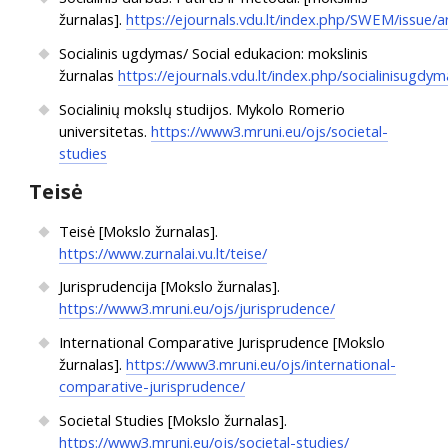
žurnalas].
https://ejournals.vdu.lt/index.php/SWEM/issue/a
Socialinis ugdymas/ Social edukacion: mokslinis
žurnalas
https://ejournals.vdu.lt/index.php/socialinisugdym
Socialinių mokslų studijos. Mykolo Romerio
universitetas.
https://www3.mruni.eu/ojs/societal-
studies
Teisė
Teisė [Mokslo žurnalas].
https://www.zurnalai.vu.lt/teise/
Jurisprudencija [Mokslo žurnalas].
https://www3.mruni.eu/ojs/jurisprudence/
International Comparative Jurisprudence [Mokslo
žurnalas].
https://www3.mruni.eu/ojs/international-
comparative-jurisprudence/
Societal Studies [Mokslo žurnalas].
https://www3.mruni.eu/ojs/societal-studies/