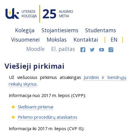
Kolegija
Stojantiesiems
Studentams
Visuomenei
Mokslas
Kontaktai
EN
Moodle
El. paštas
Viešieji pirkimai
Už viešuosius pirkimus atsakingas
Juridinis ir bendrųjų
reikalų skyrius
.
Informacija nuo 2017 m. liepos (CVPP):
Skelbiami pirkimai
Pirkimo procedūrų ataskaitos
Informacija iki 2017 m. liepos (CVP IS):