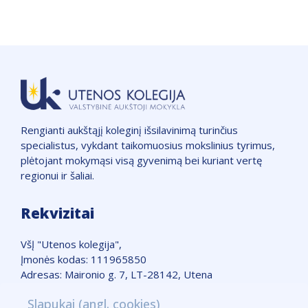
Rengianti aukštąjį koleginį išsilavinimą turinčius
specialistus, vykdant taikomuosius mokslinius tyrimus,
plėtojant mokymąsi visą gyvenimą bei kuriant vertę
regionui ir šaliai.
Rekvizitai
VšĮ "Utenos kolegija",
Įmonės kodas: 111965850
Adresas: Maironio g. 7, LT-28142, Utena
Telefonas: +370 389 51662
Slapukai (angl. cookies)
Žemėlapis