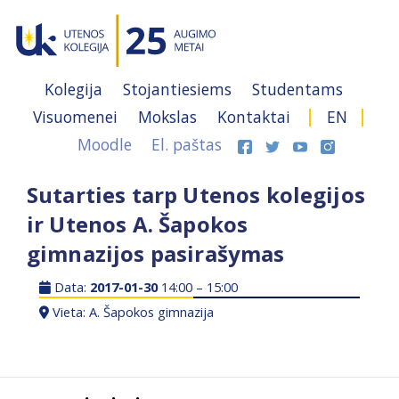
Kolegija
Stojantiesiems
Studentams
Visuomenei
Mokslas
Kontaktai
EN
Moodle
El. paštas
Sutarties tarp Utenos kolegijos
ir Utenos A. Šapokos
gimnazijos pasirašymas
Data:
2017-01-30
14:00 – 15:00
Vieta: A. Šapokos gimnazija