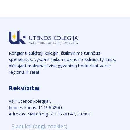
Rengianti aukštąjį koleginį išsilavinimą turinčius
specialistus, vykdant taikomuosius mokslinius tyrimus,
plėtojant mokymąsi visą gyvenimą bei kuriant vertę
regionui ir šaliai.
Rekvizitai
VšĮ "Utenos kolegija",
Įmonės kodas: 111965850
Adresas: Maironio g. 7, LT-28142, Utena
Telefonas: +370 389 51662
Slapukai (angl. cookies)
Žemėlapis