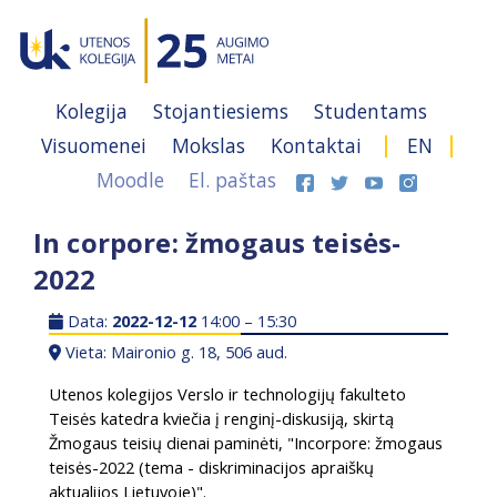
Kolegija
Stojantiesiems
Studentams
Visuomenei
Mokslas
Kontaktai
EN
Moodle
El. paštas
In corpore: žmogaus teisės-
2022
Data:
2022-12-12
14:00 – 15:30
Vieta: Maironio g. 18, 506 aud.
Utenos kolegijos Verslo ir technologijų fakulteto
Teisės katedra kviečia į renginį-diskusiją, skirtą
Žmogaus teisių dienai paminėti, "Incorpore: žmogaus
teisės-2022 (tema - diskriminacijos apraiškų
aktualijos Lietuvoje)".