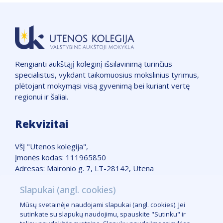
Rengianti aukštąjį koleginį išsilavinimą turinčius
specialistus, vykdant taikomuosius mokslinius tyrimus,
plėtojant mokymąsi visą gyvenimą bei kuriant vertę
regionui ir šaliai.
Rekvizitai
VšĮ "Utenos kolegija",
Įmonės kodas: 111965850
Adresas: Maironio g. 7, LT-28142, Utena
Telefonas: +370 389 51662
Slapukai (angl. cookies)
Žemėlapis
Mūsų svetainėje naudojami slapukai (angl. cookies). Jei
Slapukų taisyklės
sutinkate su slapukų naudojimu, spauskite "Sutinku" ir
Logotipas