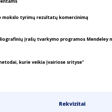
lventams
e mokslo tyrimų rezultatų komercinimą
iografinių įrašų tvarkymo programos Mendeley n
odai, kurie veikia įvairiose srityse“
Rekvizitai