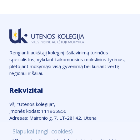
Rengianti aukštąjį koleginį išsilavinimą turinčius
specialistus, vykdant taikomuosius mokslinius tyrimus,
plėtojant mokymąsi visą gyvenimą bei kuriant vertę
regionui ir šaliai.
Rekvizitai
VšĮ "Utenos kolegija",
Įmonės kodas: 111965850
Adresas: Maironio g. 7, LT-28142, Utena
Telefonas: +370 389 51662
Slapukai (angl. cookies)
Žemėlapis