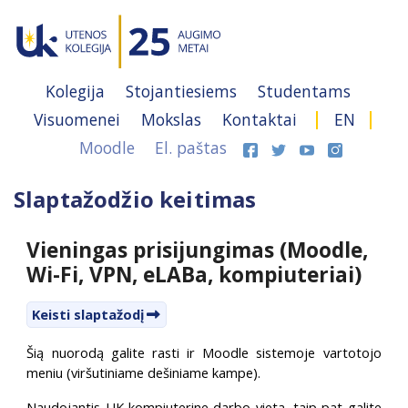
Kolegija
Stojantiesiems
Studentams
Visuomenei
Mokslas
Kontaktai
EN
Moodle
El. paštas
Slaptažodžio keitimas
Vieningas prisijungimas (Moodle,
Wi-Fi, VPN, eLABa, kompiuteriai)
Keisti slaptažodį
Šią nuorodą galite rasti ir Moodle sistemoje vartotojo
meniu (viršutiniame dešiniame kampe).
Naudojantis UK kompiuterine darbo vieta, taip pat galite