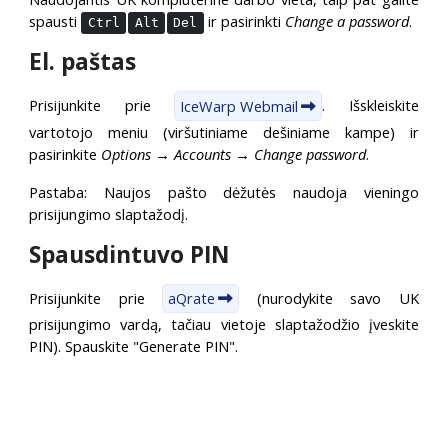
spausti
ir pasirinkti
Change a password
.
Ctrl
Alt
Del
El. paštas
Prisijunkite prie
IceWarp Webmail
. Išskleiskite
vartotojo meniu (viršutiniame dešiniame kampe) ir
pasirinkite
Options → Accounts → Change password
.
Pastaba: Naujos pašto dėžutės naudoja vieningo
prisijungimo slaptažodį.
Spausdintuvo PIN
Prisijunkite prie
aQrate
(nurodykite savo UK
prisijungimo vardą, tačiau vietoje slaptažodžio įveskite
PIN). Spauskite "Generate PIN".