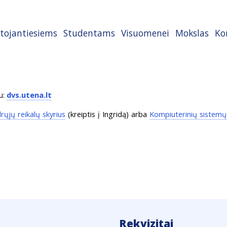
tojantiesiems
Studentams
Visuomenei
Mokslas
Ko
u:
dvs.utena.lt
drųjų reikalų skyrius
(kreiptis į Ingridą) arba
Kompiuterinių sistemų
Rekvizitai