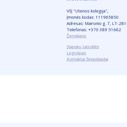
VšĮ "Utenos kolegija",
Įmonės kodas: 111965850
Adresas: Maironio g. 7, LT-28
Telefonas: +370 389 51662
Žemėlapis
Slapukų taisyklės
Logotipas
Kontaktai žiniasklaidai