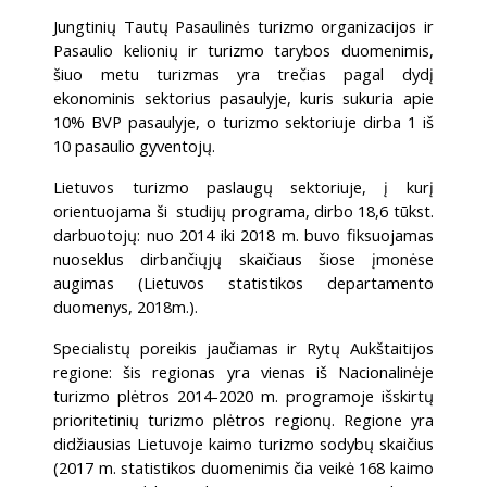
Jungtinių Tautų Pasaulinės turizmo organizacijos ir
Pasaulio kelionių ir turizmo tarybos duomenimis,
šiuo metu turizmas yra trečias pagal dydį
ekonominis sektorius pasaulyje, kuris sukuria apie
10% BVP pasaulyje, o turizmo sektoriuje dirba 1 iš
10 pasaulio gyventojų.
Lietuvos turizmo paslaugų sektoriuje, į kurį
orientuojama ši studijų programa, dirbo 18,6 tūkst.
darbuotojų: nuo 2014 iki 2018 m. buvo fiksuojamas
nuoseklus dirbančiųjų skaičiaus šiose įmonėse
augimas (Lietuvos statistikos departamento
duomenys, 2018m.).
Specialistų poreikis jaučiamas ir Rytų Aukštaitijos
regione: šis regionas yra vienas iš Nacionalinėje
turizmo plėtros 2014-2020 m. programoje išskirtų
prioritetinių turizmo plėtros regionų. Regione yra
didžiausias Lietuvoje kaimo turizmo sodybų skaičius
(2017 m. statistikos duomenimis čia veikė 168 kaimo