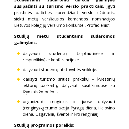
susipažinti su turizmo verslo praktikais
, įgyti
praktinės patirties sprendžiant verslo užduotis,
siekti metų versliausios komandos nominacijos
Lietuvos kolegijų verslumo konkurse „Profadienis“.
Studijų metu studentams sudaromos
galimybės:
dalyvauti studentų tarptautinėse ir
respublikinėse konferencijose.
dalyvauti studentų atstovybės veikloje.
klausyti turizmo srities praktikų – kviestinių
lektorių paskaitų, dalyvauti susitikimuose su
įžymiais žmonėmis.
organizuoti renginius ir juose dalyvauti
(renginys-gerumo akcija Pyragų diena, Helovino
diena, Užgavėnių šventė ir kiti renginiai).
Studijų programos poreikis: