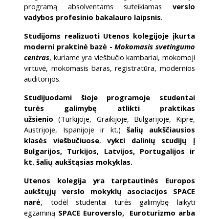
programą absolventams suteikiamas
verslo
vadybos profesinio bakalauro laipsnis
.
Studijoms realizuoti Utenos kolegijoje įkurta
moderni praktinė bazė -
Mokomasis svetingumo
centras
, kuriame yra viešbučio kambariai, mokomoji
virtuvė, mokomasis baras, registratūra, modernios
auditorijos.
Studijuodami šioje programoje studentai
turės galimybę atlikti praktikas
užsienio
(Turkijoje, Graikijoje, Bulgarijoje, Kipre,
Austrijoje, Ispanijoje ir kt.)
šalių aukščiausios
klasės viešbučiuose
,
vykti dalinių studijų į
Bulgarijos, Turkijos, Latvijos, Portugalijos ir
kt. šalių aukštąsias mokyklas.
Utenos kolegija yra tarptautinės Europos
aukštųjų verslo mokyklų asociacijos SPACE
narė
, todėl studentai turės galimybę laikyti
egzaminą
SPACE Euroverslo, Euroturizmo arba