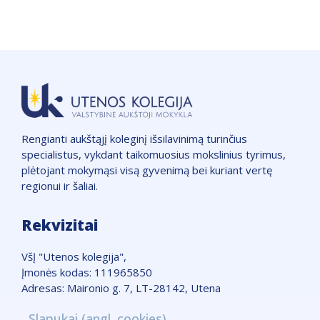
Rengianti aukštąjį koleginį išsilavinimą turinčius
specialistus, vykdant taikomuosius mokslinius tyrimus,
plėtojant mokymąsi visą gyvenimą bei kuriant vertę
regionui ir šaliai.
Rekvizitai
VšĮ "Utenos kolegija",
Įmonės kodas: 111965850
Adresas: Maironio g. 7, LT-28142, Utena
Telefonas: +370 389 51662
Slapukai (angl. cookies)
Žemėlapis