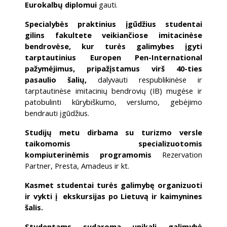
Eurokalbų diplomui
gauti.
Specialybės praktinius įgūdžius studentai
gilins fakultete veikiančiose imitacinėse
bendrovėse, kur turės galimybes įgyti
tarptautinius Europen Pen-International
pažymėjimus, pripažįstamus virš 40-ties
pasaulio šalių,
dalyvauti respublikinėse ir
tarptautinėse imitacinių bendrovių (IB) mugėse ir
patobulinti kūrybiškumo, verslumo, gebėjimo
bendrauti įgūdžius.
Studijų metu dirbama su turizmo versle
taikomomis specializuotomis
kompiuterinėmis programomis
Rezervation
Partner, Presta, Amadeus ir kt.
Kasmet studentai turės galimybę organizuoti
ir vykti į ekskursijas po Lietuvą ir kaimynines
šalis.
Studentams sudaroma unikali galimybė