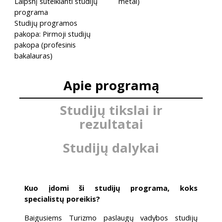
Laipsnį suteikianti studijų
metai)
programa
Studijų programos
pakopa: Pirmoji studijų
pakopa (profesinis
bakalauras)
Apie programą
Studijų tikslai ir
rezultatai
Studijų dalykai
Kuo įdomi ši studijų programa, koks
specialistų poreikis?
Baigusiems Turizmo paslaugų vadybos studijų