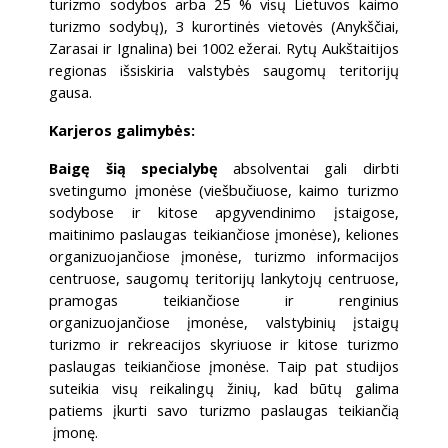
turizmo sodybos arba 25 % visų Lietuvos kaimo
turizmo sodybų), 3 kurortinės vietovės (Anykščiai,
Zarasai ir Ignalina) bei 1002 ežerai. Rytų Aukštaitijos
regionas išsiskiria valstybės saugomų teritorijų
gausa.
Karjeros galimybės:
Baigę šią specialybę
absolventai gali dirbti
svetingumo įmonėse (viešbučiuose, kaimo turizmo
sodybose ir kitose apgyvendinimo įstaigose,
maitinimo paslaugas teikiančiose įmonėse), keliones
organizuojančiose įmonėse, turizmo informacijos
centruose, saugomų teritorijų lankytojų centruose,
pramogas teikiančiose ir renginius
organizuojančiose įmonėse, valstybinių įstaigų
turizmo ir rekreacijos skyriuose ir kitose turizmo
paslaugas teikiančiose įmonėse. Taip pat studijos
suteikia visų reikalingų žinių, kad būtų galima
patiems įkurti savo turizmo paslaugas teikiančią
įmonę.