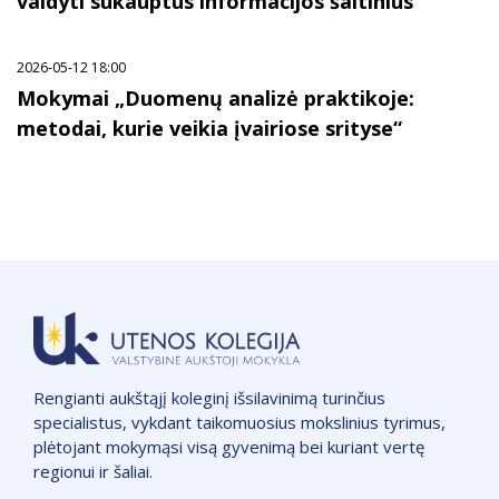
valdyti sukauptus informacijos šaltinius“
2026-05-12 18:00
Mokymai „Duomenų analizė praktikoje:
metodai, kurie veikia įvairiose srityse“
Rengianti aukštąjį koleginį išsilavinimą turinčius
specialistus, vykdant taikomuosius mokslinius tyrimus,
plėtojant mokymąsi visą gyvenimą bei kuriant vertę
regionui ir šaliai.