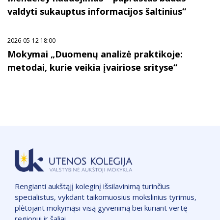
valdyti sukauptus informacijos šaltinius“
2026-05-12 18:00
Mokymai „Duomenų analizė praktikoje:
metodai, kurie veikia įvairiose srityse“
Rengianti aukštąjį koleginį išsilavinimą turinčius
specialistus, vykdant taikomuosius mokslinius tyrimus,
plėtojant mokymąsi visą gyvenimą bei kuriant vertę
regionui ir šaliai.