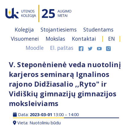
Kolegija
Stojantiesiems
Studentams
Visuomenei
Mokslas
Kontaktai
EN
Moodle
El. paštas
V. Steponėnienė veda nuotolinį
karjeros seminarą Ignalinos
rajono Didžiasalio ,,Ryto" ir
Vidiškių gimnazijų gimnazijos
moksleiviams
Data:
2023-03-01
13:00 – 14:00
Vieta: Nuotoliniu būdu