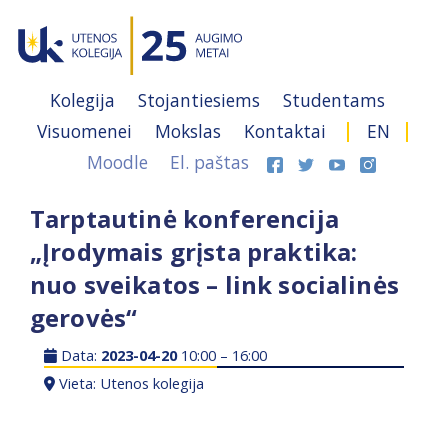
Kolegija
Stojantiesiems
Studentams
Visuomenei
Mokslas
Kontaktai
EN
Moodle
El. paštas
Tarptautinė konferencija
„Įrodymais grįsta praktika:
nuo sveikatos – link socialinės
gerovės“
Data:
2023-04-20
10:00 – 16:00
Vieta: Utenos kolegija