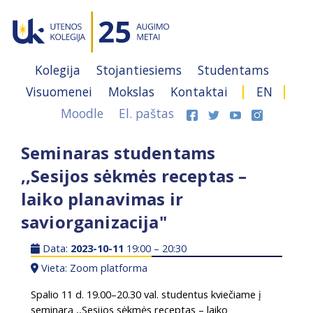
Kolegija
Stojantiesiems
Studentams
Visuomenei
Mokslas
Kontaktai
EN
Moodle
El. paštas
Seminaras studentams
,,Sesijos sėkmės receptas –
laiko planavimas ir
saviorganizacija"
Data:
2023-10-11
19:00 – 20:30
Vieta: Zoom platforma
Spalio 11 d. 19.00
–
20.30 val. studentus kviečiame į
seminarą ,,Sesijos sėkmės receptas
– laiko