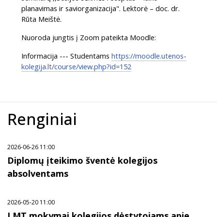
planavimas ir saviorganizacija". Lektorė – doc. dr.
Rūta Meištė.
Nuoroda jungtis į Zoom pateikta Moodle:
Informacija --- Studentams
https://moodle.utenos-
kolegija.lt/course/view.php?id=152
Renginiai
2026-06-26 11:00
Diplomų įteikimo šventė kolegijos
absolventams
2026-05-20 11:00
LMT mokymai kolegijos dėstytojams apie