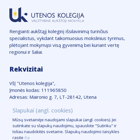
Rengianti aukštąjį koleginį išsilavinimą turinčius
specialistus, vykdant taikomuosius mokslinius tyrimus,
plėtojant mokymąsi visą gyvenimą bei kuriant vertę
regionui ir šaliai.
Rekvizitai
VšĮ "Utenos kolegija",
Įmonės kodas: 111965850
Adresas: Maironio g. 7, LT-28142, Utena
Telefonas: +370 389 51662
Slapukai (angl. cookies)
Žemėlapis
Mūsų svetainėje naudojami slapukai (angl. cookies). Jei
Slapukų taisyklės
sutinkate su slapukų naudojimu, spauskite "Sutinku" ir
Logotipas
toliau naudokitės svetaine. Slapukų naudojimo taisykles
Kontaktai žiniasklaidai
rasite
čia