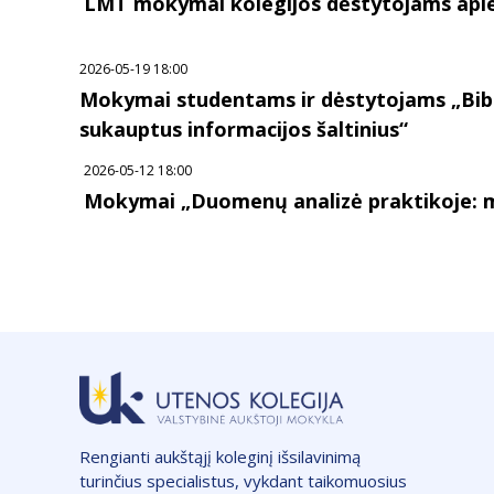
LMT mokymai kolegijos dėstytojams api
2026-05-19 18:00
Mokymai studentams ir dėstytojams „Bibl
sukauptus informacijos šaltinius“
2026-05-12 18:00
Mokymai „Duomenų analizė praktikoje: met
Rengianti aukštąjį koleginį išsilavinimą
turinčius specialistus, vykdant taikomuosius