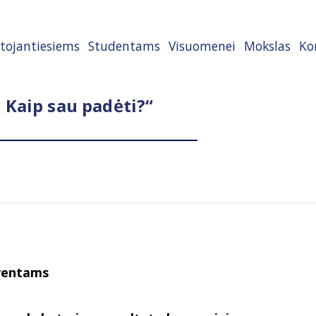
tojantiesiems
Studentams
Visuomenei
Mokslas
Ko
 Kaip sau padėti?“
lventams