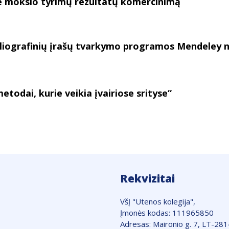
e mokslo tyrimų rezultatų komercinimą
iografinių įrašų tvarkymo programos Mendeley n
odai, kurie veikia įvairiose srityse“
Rekvizitai
VšĮ "Utenos kolegija",
Įmonės kodas: 111965850
Adresas: Maironio g. 7, LT-28