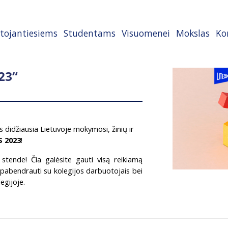
tojantiesiems
Studentams
Visuomenei
Mokslas
Ko
23“
didžiausia Lietuvoje mokymosi, žinių ir
S 2023
!
 stende! Čia galėsite gauti visą reikiamą
pabendrauti su kolegijos darbuotojais bei
legijoje.