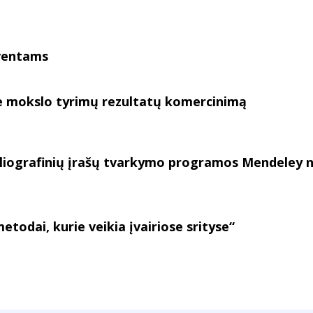
lventams
e mokslo tyrimų rezultatų komercinimą
iografinių įrašų tvarkymo programos Mendeley n
odai, kurie veikia įvairiose srityse“