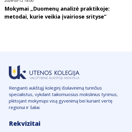
2026-05-12 18:00
Mokymai „Duomenų analizė praktikoje:
metodai, kurie veikia įvairiose srityse“
Rengianti aukštąjį koleginį išsilavinimą turinčius
specialistus, vykdant taikomuosius mokslinius tyrimus,
plėtojant mokymąsi visą gyvenimą bei kuriant vertę
regionui ir šaliai.
Rekvizitai