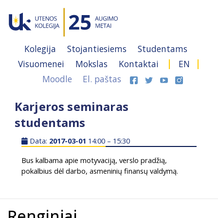
Kolegija
Stojantiesiems
Studentams
Visuomenei
Mokslas
Kontaktai
EN
Moodle
El. paštas
Karjeros seminaras
studentams
Data:
2017-03-01
14:00 – 15:30
Bus kalbama apie motyvaciją, verslo pradžią,
pokalbius dėl darbo, asmeninių finansų valdymą.
Renginiai