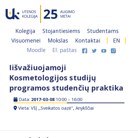
Kolegija
Stojantiesiems
Studentams
Visuomenei
Mokslas
Kontaktai
EN
Moodle
El. paštas
Iišvažiuojamoji
Kosmetologijos studijų
programos studenčių praktika
Data:
2017-03-08
10:00 – 16:00
Vieta: VšĮ ,,Sveikatos oazė", Anykščiai