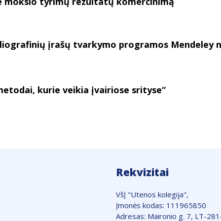
e mokslo tyrimų rezultatų komercinimą
iografinių įrašų tvarkymo programos Mendeley n
odai, kurie veikia įvairiose srityse“
Rekvizitai
VšĮ "Utenos kolegija",
Įmonės kodas: 111965850
Adresas: Maironio g. 7, LT-28