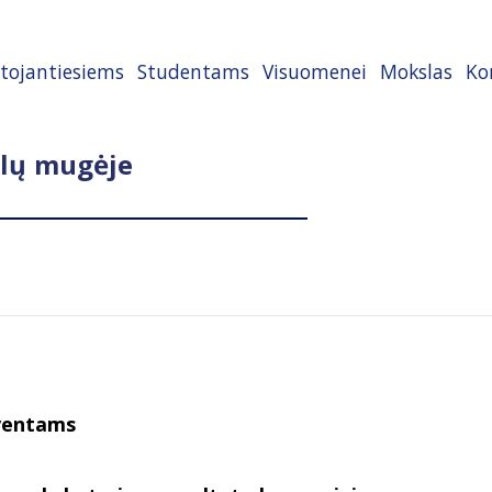
tojantiesiems
Studentams
Visuomenei
Mokslas
Ko
lų mugėje
lventams