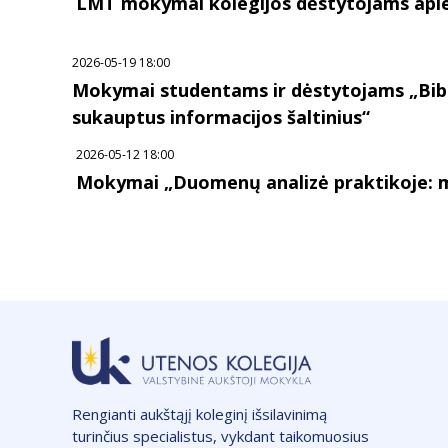
LMT mokymai kolegijos dėstytojams api
2026-05-19 18:00
Mokymai studentams ir dėstytojams „Bibl
sukauptus informacijos šaltinius“
2026-05-12 18:00
Mokymai „Duomenų analizė praktikoje: met
Rengianti aukštąjį koleginį išsilavinimą
turinčius specialistus, vykdant taikomuosius