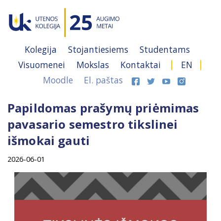
Kolegija
Stojantiesiems
Studentams
Visuomenei
Mokslas
Kontaktai
EN
Moodle
El. paštas
Papildomas prašymų priėmimas
pavasario semestro tikslinei
išmokai gauti
2026-06-01