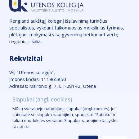
Rengianti aukštąjį koleginį išsilavinimą turinčius
specialistus, vykdant taikomuosius mokslinius tyrimus,
plėtojant mokymąsi visą gyvenimą bei kuriant vertę
regionui ir šaliai.
Rekvizitai
VšĮ "Utenos kolegija",
Įmonės kodas: 111965850
Adresas: Maironio g. 7, LT-28142, Utena
Telefonas: +370 389 51662
Slapukai (angl. cookies)
Žemėlapis
Mūsų svetainėje naudojami slapukai (angl. cookies). Jei
Slapukų taisyklės
sutinkate su slapukų naudojimu, spauskite "Sutinku" ir
Logotipas
toliau naudokitės svetaine. Slapukų naudojimo taisykles
Kontaktai žiniasklaidai
rasite
čia