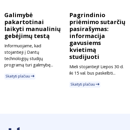
Galimybė
Pagrindinio
pakartotinai
priėmimo sutarčių
laikyti manualinių
pasirašymas:
gebėjimų testą
informacija
gavusiems
Informuojame, kad
kvietimą
stojantieji į Dantų
studijuoti
technologijų studijų
programą turi galimybę...
Mieli stojantieji! Liepos 30 d.
iki 15 val. bus paskelbti...
Skaityti plačiau
Skaityti plačiau