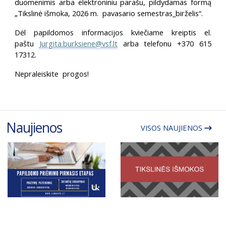
duomenimis arba elektroniniu parašu, pildydamas formą
„Tikslinė išmoka, 2026 m. pavasario semestras_birželis“.
Dėl papildomos informacijos kviečiame kreiptis el.
paštu
Jurgita.burksiene@vsf.lt
arba telefonu +370 615
17312.
Nepraleiskite progos!
Naujienos
VISOS NAUJIENOS