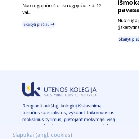
išmoka
Nuo rugpjūčio 4 d. iki rugpjūčio 7 d. 12
pavasa
val....
Nuo rugpjū
Skaityti plačiau
(įskaitytin
Skaityti pl
Rengianti aukštąjį koleginį išsilavinimą
turinčius specialistus, vykdant taikomuosius
mokslinius tyrimus, plėtojant mokymąsi visą
gyvenimą bei kuriant vertę regionui ir šaliai.
Slapukai (angl. cookies)