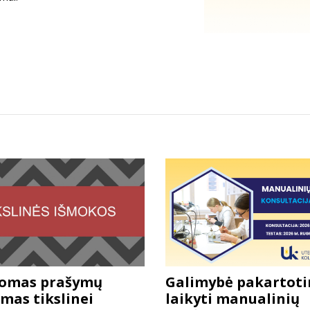
domas prašymų
Galimybė pakartoti
mas tikslinei
laikyti manualinių