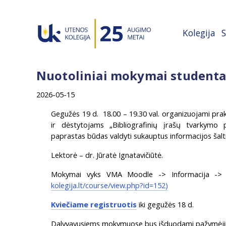
Kolegija
S
Nuotoliniai mokymai studenta
2026-05-15
Gegužės 19 d. 18.00 – 19.30 val. organizuojami pra
ir dėstytojams „Bibliografinių įrašų tvarkym
paprastas būdas valdyti sukauptus informacijos šalti
Lektorė – dr. Jūratė Ignatavičiūtė.
Mokymai vyks VMA Moodle -> Informacija ->
kolegija.lt/course/view.php?id=152)
Kviečiame registruotis
iki gegužės 18 d.
Dalyvavusiems mokymuose bus išduodami pažymėj