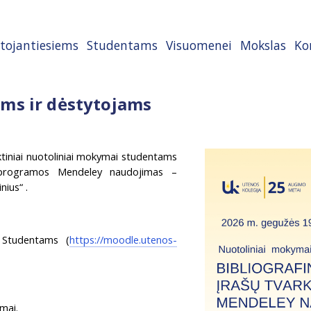
tojantiesiems
Studentams
Visuomenei
Mokslas
Ko
ms ir dėstytojams
ktiniai nuotoliniai mokymai studentams
o programos Mendeley naudojimas –
nius“ .
 Studentams (
https://moodle.utenos-
imai.