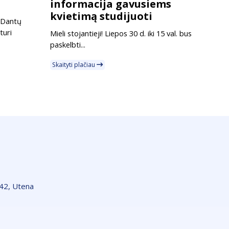
informacija gavusiems
kvietimą studijuoti
į Dantų
turi
Mieli stojantieji! Liepos 30 d. iki 15 val. bus
paskelbti...
Skaityti plačiau
142, Utena