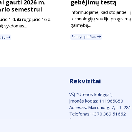
i gauti 2026 m.
gebėjimų testą
rio semestrui
Informuojame, kad stojantieji 
technologijų studijų programą 
čio 1 d. iki rugpjūčio 16 d.
galimybę...
ai) vykdomas...
Skaityti plačiau
ačiau
Rekvizitai
VšĮ "Utenos kolegija",
Įmonės kodas: 111965850
Adresas: Maironio g. 7, LT-28
Telefonas: +370 389 51662
Žemėlapis
Slapukų taisyklės