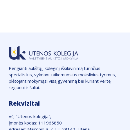
Rengianti aukštąjį koleginį išsilavinimą turinčius
specialistus, vykdant taikomuosius mokslinius tyrimus,
plėtojant mokymąsi visą gyvenimą bei kuriant vertę
regionui ir šaliai.
Rekvizitai
VšĮ "Utenos kolegija",
Įmonės kodas: 111965850
Adresas: Maironio g. 7, LT-28142, Utena