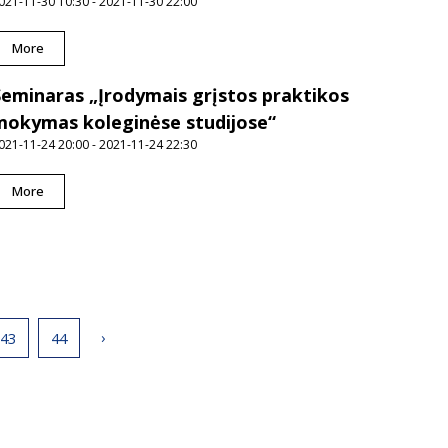
021-11-30 10:30 - 2021-11-30 22:00
More
Seminaras „Įrodymais grįstos praktikos
mokymas koleginėse studijose“
021-11-24 20:00 - 2021-11-24 22:30
More
›
43
44