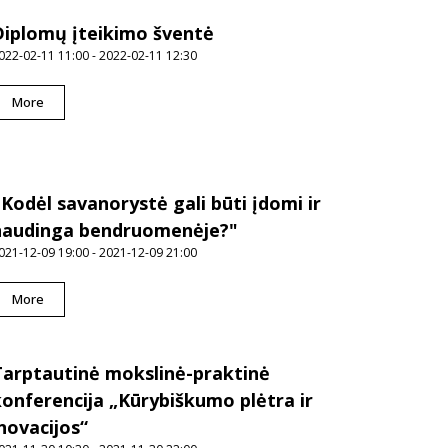
Diplomų įteikimo šventė
022-02-11 11:00 - 2022-02-11 12:30
More
,Kodėl savanorystė gali būti įdomi ir
naudinga bendruomenėje?"
021-12-09 19:00 - 2021-12-09 21:00
More
Tarptautinė mokslinė-praktinė
konferencija „Kūrybiškumo plėtra ir
novacijos“