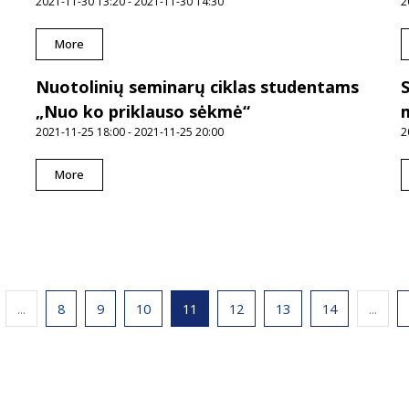
2021-11-30 13:20 - 2021-11-30 14:30
2
More
Nuotolinių seminarų ciklas studentams
„Nuo ko priklauso sėkmė“
2021-11-25 18:00 - 2021-11-25 20:00
2
More
...
8
9
10
11
12
13
14
...