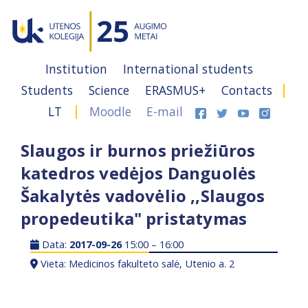
Institution
International students
Students
Science
ERASMUS+
Contacts
LT
Moodle
E-mail
Slaugos ir burnos priežiūros
katedros vedėjos Danguolės
Šakalytės vadovėlio ,,Slaugos
propedeutika" pristatymas
Data:
2017-09-26
15:00 – 16:00
Vieta: Medicinos fakulteto salė, Utenio a. 2