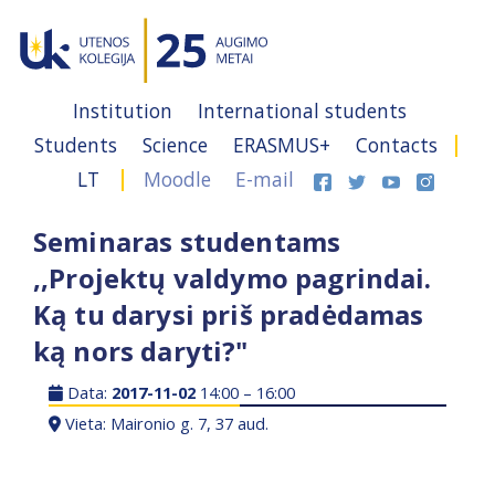
Institution
International students
Students
Science
ERASMUS+
Contacts
LT
Moodle
E-mail
Seminaras studentams
,,Projektų valdymo pagrindai.
Ką tu darysi priš pradėdamas
ką nors daryti?"
Data:
2017-11-02
14:00 – 16:00
Vieta: Maironio g. 7, 37 aud.