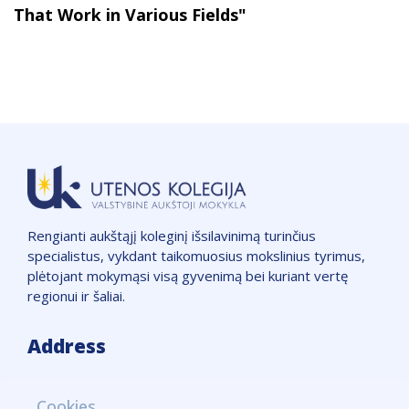
That Work in Various Fields"
Rengianti aukštąjį koleginį išsilavinimą turinčius
specialistus, vykdant taikomuosius mokslinius tyrimus,
plėtojant mokymąsi visą gyvenimą bei kuriant vertę
regionui ir šaliai.
Address
VšĮ "Utenos kolegija",
Cookies
Įmonės kodas: 111965850