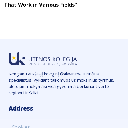
That Work in Various Fields"
Rengianti aukštąjį koleginį išsilavinimą turinčius
specialistus, vykdant taikomuosius mokslinius tyrimus,
plėtojant mokymąsi visą gyvenimą bei kuriant vertę
regionui ir šaliai.
Address
VšĮ "Utenos kolegija",
Cookies
Įmonės kodas: 111965850