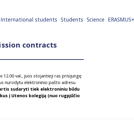
International students
Students
Science
ERASMUS
ission contracts
i 12.00 val., juos stojantieji ras prisijungę
us nurodytu elektroninio pašto adresu.
rtis sudaryti tiek elektroniniu būdu
tvykus į Utenos kolegiją (nuo rugpjūčio