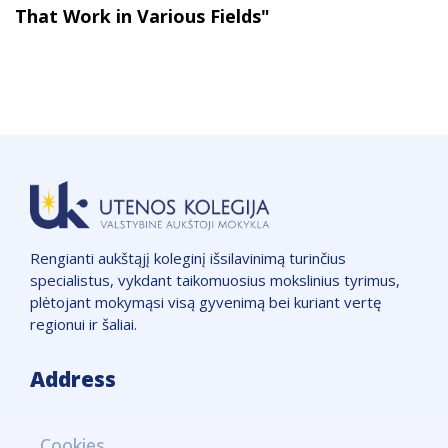
That Work in Various Fields"
Rengianti aukštąjį koleginį išsilavinimą turinčius
specialistus, vykdant taikomuosius mokslinius tyrimus,
plėtojant mokymąsi visą gyvenimą bei kuriant vertę
regionui ir šaliai.
Address
VšĮ "Utenos kolegija",
Cookies
Įmonės kodas: 111965850