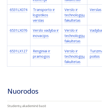
6531LX074
Transporto ir
Verslo ir
Verslas
logistikos
technologijų
verslas
fakultetas
6531LX076
Verslo vadyba ir
Verslo ir
Vadyba
inovacijos
technologijų
fakultetas
6531LX127
Renginiai ir
Verslo ir
Turizmas ir
pramogos
technologijų
poilsis
fakultetas
Nuorodos
Studentų akademinė bazė