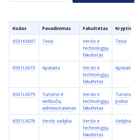
Kodas
Pavadinimas
Fakultetas
Kryptis
6531KX007
Teisė
Verslo ir
Teisė
technologijų
fakultetas
6531LX073
Apskaita
Verslo ir
Apskaita
technologijų
fakultetas
6531LX075
Turizmo ir
Verslo ir
Turizmas ir
viešbučių
technologijų
poilsis
administravimas
fakultetas
6531LX076
Verslo vadyba
Verslo ir
Vadyba
technologijų
fakultetas