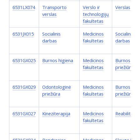
6531LX074
Transporto
Verslo ir
Verslas
verslas
technologijų
fakultetas
6531JX015
Socialinis
Medicinos
Socialinis
darbas
fakultetas
darbas
6531GX025
Burnos higiena
Medicinos
Burnos
fakultetas
priežiūra
6531GX029
Odontologinė
Medicinos
Burnos
priežiūra
fakultetas
priežiūra
6531GX027
Kineziterapija
Medicinos
Reabilitacija
fakultetas