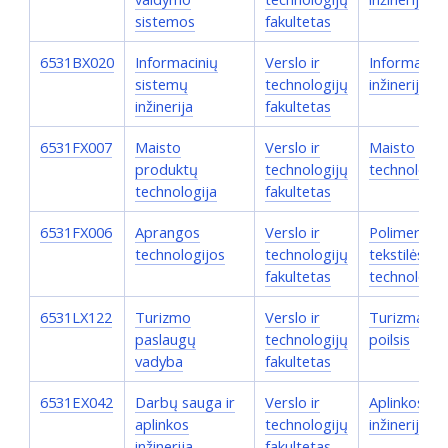
sistemos
fakultetas
6531BX020
Informacinių
Verslo ir
Informatiko
sistemų
technologijų
inžinerija
inžinerija
fakultetas
6531FX007
Maisto
Verslo ir
Maisto
produktų
technologijų
technologij
technologija
fakultetas
6531FX006
Aprangos
Verslo ir
Polimerų ir
technologijos
technologijų
tekstilės
fakultetas
technologij
6531LX122
Turizmo
Verslo ir
Turizmas ir
paslaugų
technologijų
poilsis
vadyba
fakultetas
6531EX042
Darbų sauga ir
Verslo ir
Aplinkos
aplinkos
technologijų
inžinerija
inžinerija
fakultetas