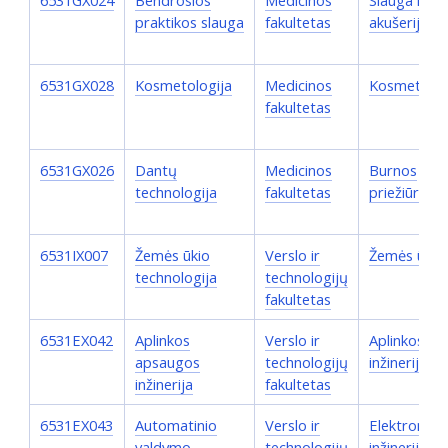
6531GX024
Bendrosios
Medicinos
Slauga ir
praktikos slauga
fakultetas
akušerija
6531GX028
Kosmetologija
Medicinos
Kosmetolog
fakultetas
6531GX026
Dantų
Medicinos
Burnos
technologija
fakultetas
priežiūra
6531IX007
Žemės ūkio
Verslo ir
Žemės ūkis
technologija
technologijų
fakultetas
6531EX042
Aplinkos
Verslo ir
Aplinkos
apsaugos
technologijų
inžinerija
inžinerija
fakultetas
6531EX043
Automatinio
Verslo ir
Elektroniko
valdymo
technologijų
inžinerija