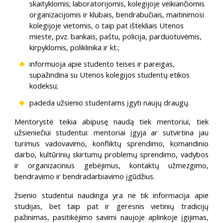
skaityklomis; laboratorijomis, kolegijoje veikiančiomis
organizacijomis ir klubais, bendrabučiais, maitinimosi
kolegijoje vietomis, o taip pat ištekliais Utenos
mieste, pvz. bankais, paštu, policija, parduotuvėmis,
kirpyklomis, poliklinika ir kt.;
informuoja apie studento teises ir pareigas,
supažindina su Utenos kolegijos studentų etikos
kodeksu;
padeda užsienio studentams įgyti naujų draugų.
Mentorystė teikia abipusę naudą tiek mentoriui, tiek
užsieniečiui studentui: mentoriai įgyja ar sutvirtina jau
turimus vadovavimo, konfliktų sprendimo, komandinio
darbo, kultūrinių skirtumų problemų sprendimo, vadybos
ir organizacinius gebėjimus, kontaktų užmezgimo,
bendravimo ir bendradarbiavimo įgūdžius.
žsienio studentui naudinga yra ne tik informacija apie
studijas, bet taip pat ir geresnis vietinių tradicijų
pažinimas, pasitikėjimo savimi naujoje aplinkoje įgijimas,