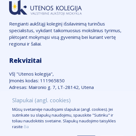
Rengianti aukštąjį koleginį išsilavinimą turinčius
specialistus, vykdant taikomuosius mokslinius tyrimus,
plėtojant mokymąsi visą gyvenimą bei kuriant vertę
regionui ir šaliai.
Rekvizitai
VšĮ "Utenos kolegija",
Įmonės kodas: 111965850
Adresas: Maironio g. 7, LT-28142, Utena
Telefonas: +370 389 51662
Slapukai (angl. cookies)
Žemėlapis
Mūsų svetainėje naudojami slapukai (angl. cookies). Jei
Slapukų taisyklės
sutinkate su slapukų naudojimu, spauskite "Sutinku" ir
Logotipas
toliau naudokitės svetaine. Slapukų naudojimo taisykles
Kontaktai žiniasklaidai
rasite
čia