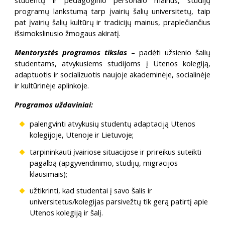
studentų ir pedagoginio personalo mainus, studijų
programų lankstumą tarp įvairių šalių universitetų, taip
pat įvairių šalių kultūrų ir tradicijų mainus, praplečiančius
išsimokslinusio žmogaus akiratį.
Mentorystės programos tikslas
– padėti užsienio šalių
studentams, atvykusiems studijoms į Utenos kolegiją,
adaptuotis ir socializuotis naujoje akademinėje, socialinėje
ir kultūrinėje aplinkoje.
Programos uždaviniai:
palengvinti atvykusių studentų adaptaciją Utenos
kolegijoje, Utenoje ir Lietuvoje;
tarpininkauti įvairiose situacijose ir prireikus suteikti
pagalbą (apgyvendinimo, studijų, migracijos
klausimais);
užtikrinti, kad studentai į savo šalis ir
universitetus/kolegijas parsivežtų tik gerą patirtį apie
Utenos kolegiją ir šalį.