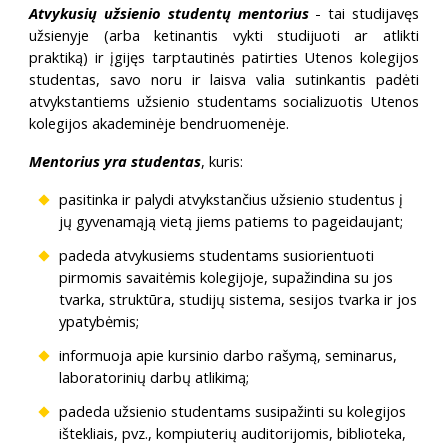
Atvykusių užsienio studentų mentorius
- tai studijavęs
užsienyje (arba ketinantis vykti studijuoti ar atlikti
praktiką) ir įgijęs tarptautinės patirties Utenos kolegijos
studentas, savo noru ir laisva valia sutinkantis padėti
atvykstantiems užsienio studentams socializuotis Utenos
kolegijos akademinėje bendruomenėje.
Mentorius yra studentas
, kuris:
pasitinka ir palydi atvykstančius užsienio studentus į
jų gyvenamąją vietą jiems patiems to pageidaujant;
padeda atvykusiems studentams susiorientuoti
pirmomis savaitėmis kolegijoje, supažindina su jos
tvarka, struktūra, studijų sistema, sesijos tvarka ir jos
ypatybėmis;
informuoja apie kursinio darbo rašymą, seminarus,
laboratorinių darbų atlikimą;
padeda užsienio studentams susipažinti su kolegijos
ištekliais, pvz., kompiuterių auditorijomis, biblioteka,