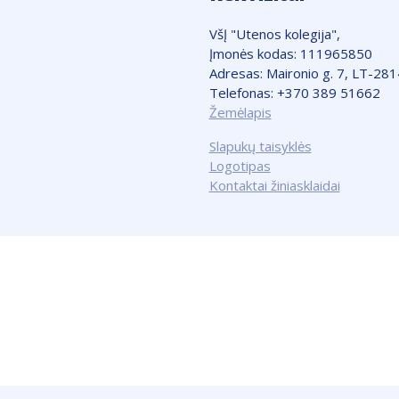
VšĮ "Utenos kolegija",
Įmonės kodas: 111965850
Adresas: Maironio g. 7, LT-28
Telefonas: +370 389 51662
Žemėlapis
Slapukų taisyklės
Logotipas
Kontaktai žiniasklaidai