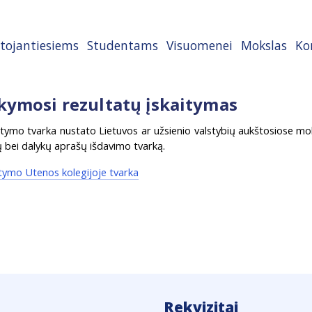
tojantiesiems
Studentams
Visuomenei
Mokslas
Ko
kymosi rezultatų įskaitymas
itymo tvarka nustato Lietuvos ar užsienio valstybių aukštosiose mo
ų bei dalykų aprašų išdavimo tvarką.
itymo Utenos kolegijoje tvarka
Rekvizitai