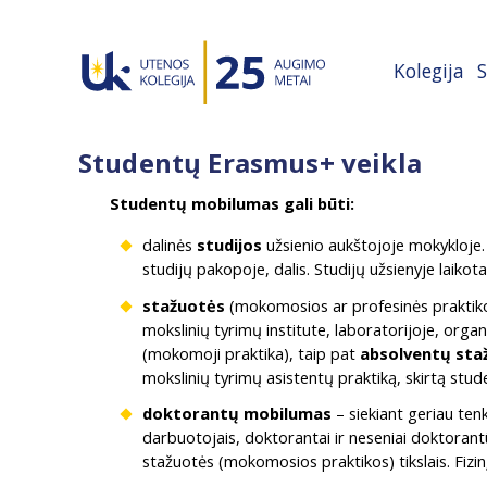
Kolegija
S
Studentų Erasmus+ veikla
Studentų mobilumas gali būti:
dalinės
studijos
užsienio aukštojoje mokykloje. S
studijų pakopoje, dalis. Studijų užsienyje laikot
stažuotės
(mokomosios ar profesinės praktikos)
mokslinių tyrimų institute, laboratorijoje, org
(mokomoji praktika), taip pat
absolventų sta
mokslinių tyrimų asistentų praktiką, skirtą stu
doktorantų mobilumas
– siekiant geriau ten
darbuotojais, doktorantai ir neseniai doktorantū
stažuotės (mokomosios praktikos) tikslais. Fizi