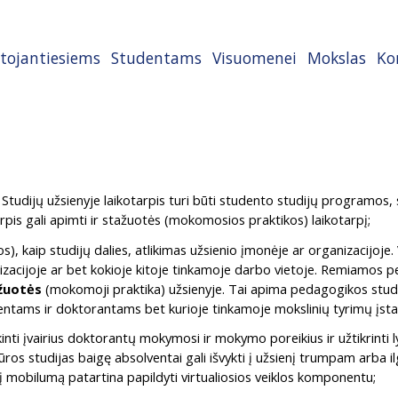
tojantiesiems
Studentams
Visuomenei
Mokslas
Ko
tudijų užsienyje laikotarpis turi būti studento studijų programos, ski
arpis gali apimti ir stažuotės (mokomosios praktikos) laikotarpį;
, kaip studijų dalies, atlikimas užsienio įmonėje ar organizacijoje.
anizacijoje ar bet kokioje kitoje tinkamoje darbo vietoje. Remiamos
žuotės
(mokomoji praktika) užsienyje. Tai apima pedagogikos stud
dentams ir doktorantams bet kurioje tinkamoje mokslinių tyrimų įsta
kinti įvairius doktorantų mokymosi ir mokymo poreikius ir užtikrinti
ros studijas baigę absolventai gali išvykti į užsienį trumpam arba i
nį mobilumą patartina papildyti virtualiosios veiklos komponentu;