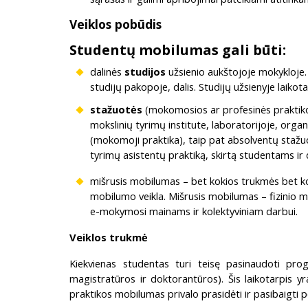
Veiklos pobūdis
Studentų mobilumas gali būti:
dalinės
studijos
užsienio aukštojoje mokykloje. S
studijų pakopoje, dalis. Studijų užsienyje laikot
stažuotės
(mokomosios ar profesinės praktikos)
mokslinių tyrimų institute, laboratorijoje, org
(mokomoji praktika), taip pat absolventų stažu
tyrimų asistentų praktiką, skirtą studentams ir
mišrusis mobilumas – bet kokios trukmės bet kok
mobilumo veikla. Mišrusis mobilumas – fizinio 
e-mokymosi mainams ir kolektyviniam darbui.
Veiklos trukmė
Kiekvienas studentas turi teisę pasinaudoti pro
magistratūros ir doktorantūros). Šis laikotarpis y
praktikos mobilumas privalo prasidėti ir pasibaigti 