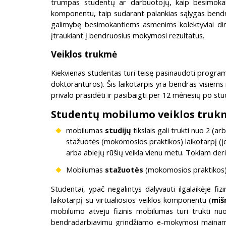
trumpas studentų ar darbuotojų, kaip besimokanč
komponentu, taip sudarant palankias sąlygas bendr
galimybę besimokantiems asmenims kolektyviai dirbt
įtraukiant į bendruosius mokymosi rezultatus.
Veiklos trukmė
Kiekvienas studentas turi teisę pasinaudoti program
doktorantūros). Šis laikotarpis yra bendras visiems
privalo prasidėti ir pasibaigti per 12 mėnesių po stu
Studentų mobilumo veiklos truk
mobilumas
studijų
tikslais gali trukti nuo 2 (
stažuotės (mokomosios praktikos) laikotarpį (jei
arba abiejų rūšių veikla vienu metu. Tokiam deri
Mobilumas
stažuotės
(mokomosios praktikos) m
Studentai, ypač negalintys dalyvauti ilgalaikėje fi
laikotarpį su virtualiosios veiklos komponentu (
miš
mobilumo atveju fizinis mobilumas turi trukti nu
bendradarbiavimu grindžiamo e-mokymosi mainams ir