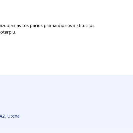
nizuojamas tos pačios priimančiosios institucijos.
kotarpiu.
142, Utena