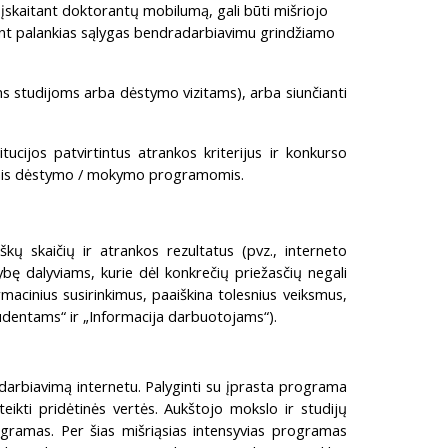
 įskaitant doktorantų mobilumą, gali būti mišriojo
rant palankias sąlygas bendradarbiavimu grindžiamo
ms studijoms arba dėstymo vizitams), arba siunčianti
ucijos patvirtintus atrankos kriterijus ir konkurso
ntomis dėstymo / mokymo programomis.
škų skaičių ir atrankos rezultatus (pvz., interneto
ybę dalyviams, kurie dėl konkrečių priežasčių negali
macinius susirinkimus, paaiškina tolesnius veiksmus,
udentams“ ir „Informacija darbuotojams“).
darbiavimą internetu. Palyginti su įprasta programa
eikti pridėtinės vertės. Aukštojo mokslo ir studijų
gramas. Per šias mišriąsias intensyvias programas