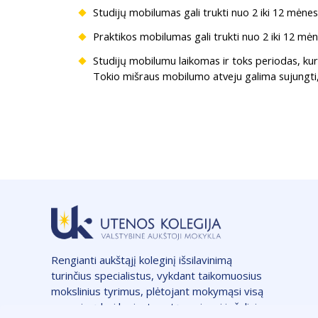
Studijų mobilumas gali trukti nuo 2 iki 12 mėnes
Praktikos mobilumas gali trukti nuo 2 iki 12 mėn
Studijų mobilumu laikomas ir toks periodas, kuri
Tokio mišraus mobilumo atveju galima sujungti, 
Rengianti aukštąjį koleginį išsilavinimą
turinčius specialistus, vykdant taikomuosius
mokslinius tyrimus, plėtojant mokymąsi visą
gyvenimą bei kuriant vertę regionui ir šaliai.