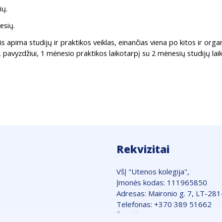
ių.
esių.
s apima studijų ir praktikos veiklas, einančias viena po kitos ir orga
pavyzdžiui, 1 mėnesio praktikos laikotarpį su 2 mėnesių studijų lai
Rekvizitai
VšĮ "Utenos kolegija",
Įmonės kodas: 111965850
Adresas: Maironio g. 7, LT-28
Telefonas: +370 389 51662
Žemėlapis