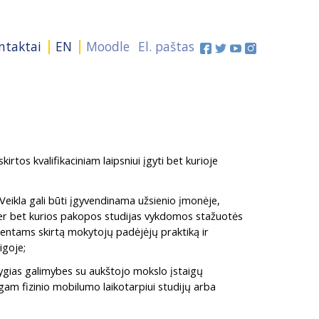
ntaktai
EN
Moodle
El. paštas
rtos kvalifikaciniam laipsniui įgyti bet kurioje
 Veikla gali būti įgyvendinama užsienio įmonėje,
 per bet kurios pakopos studijas vykdomos stažuotės
entams skirtą mokytojų padėjėjų praktiką ir
igoje;
 lygias galimybes su aukštojo mokslo įstaigų
lgam fizinio mobilumo laikotarpiui studijų arba