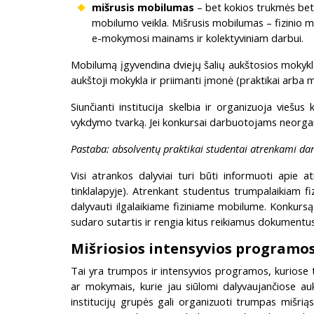
mišrusis mobilumas
– bet kokios trukmės bet 
mobilumo veikla. Mišrusis mobilumas – fizinio 
e-mokymosi mainams ir kolektyviniam darbui.
Mobilumą įgyvendina dviejų šalių aukštosios mokyklo
aukštoji mokykla ir priimanti įmonė (praktikai arba
Siunčianti institucija skelbia ir organizuoja vieš
vykdymo tvarką. Jei konkursai darbuotojams neorgan
Pastaba: absolventų praktikai studentai atrenkami dar 
Visi atrankos dalyviai turi būti informuoti apie a
tinklalapyje). Atrenkant studentus trumpalaikiam fi
dalyvauti ilgalaikiame fiziniame mobilume. Konkursą
sudaro sutartis ir rengia kitus reikiamus dokument
Mišriosios intensyvios programo
Tai yra trumpos ir intensyvios programos, kuriose 
ar mokymais, kurie jau siūlomi dalyvaujančiose auk
institucijų grupės gali organizuoti trumpas mišr