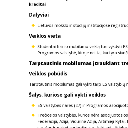
kreditai
Dalyviai
Lietuvos mokslo ir studijų institucijose registru
Veiklos vieta
Studentai fizinio mobilumo veiklą turi vykdyti E
Programos valstybė, kitoje nei ta, kuri yra siun
Tarptautinis mobilumas įtraukiant tre
Veiklos pobūdis
Tarptautinis mobilumas gali vykti tarp ES valstybių 
Šalys, kuriose gali vykti veiklos
ES valstybės narės (27) ir Programos asocijuotos
Trečiosios valstybės, kurios nėra asocijuotosio
Federacija, Azija, Vidurinė Azija, Artimieji Ryt
sąrašas ir galimi apribojimai pateikiami atitink