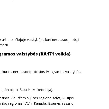
 arba trečiojoje valstybėje, kuri nėra asocijuotoji
 metu.
ogramos valstybės (KA171 veikla)
ių, kurios nėra asocijuotosios Programos valstybės.
a, Serbija ir Šiaurės Makedonija).
etinės Viduržemio jūros regiono šalys, Rusijos
aribų regionas, JAV ir Kanada. Išsamesnis šalių