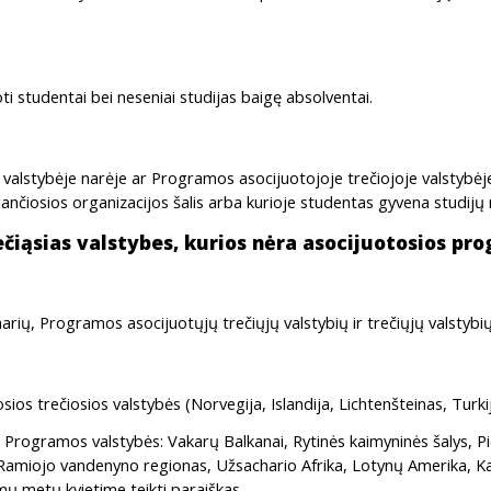
oti studentai bei neseniai studijas baigę absolventai.
S valstybėje narėje ar Programos asocijuotojoje trečiojoje valstybėje
čiančiosios organizacijos šalis arba kurioje studentas gyvena studijų
čiąsias valstybes, kurios nėra asocijuotosios pr
narių, Programos asocijuotųjų trečiųjų valstybių ir trečiųjų valstyb
ios trečiosios valstybės (Norvegija, Islandija, Lichtenšteinas, Turkij
s Programos valstybės: Vakarų Balkanai, Rytinės kaimyninės šalys, Pi
ai, Ramiojo vandenyno regionas, Užsachario Afrika, Lotynų Amerika, K
amų metų kvietime teikti paraiškas.