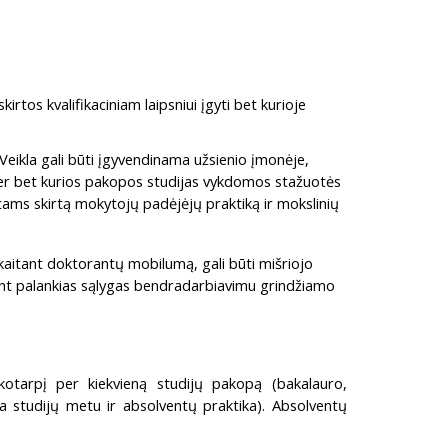
rtos kvalifikaciniam laipsniui įgyti bet kurioje
 Veikla gali būti įgyvendinama užsienio įmonėje,
 per bet kurios pakopos studijas vykdomos stažuotės
ams skirtą mokytojų padėjėjų praktiką ir mokslinių
kaitant doktorantų mobilumą, gali būti mišriojo
rant palankias sąlygas bendradarbiavimu grindžiamo
kotarpį per kiekvieną studijų pakopą (bakalauro,
ka studijų metu ir absolventų praktika). Absolventų