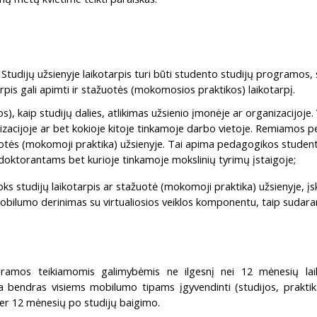
tudijų užsienyje laikotarpis turi būti studento studijų programos, ski
arpis gali apimti ir stažuotės (mokomosios praktikos) laikotarpį.
, kaip studijų dalies, atlikimas užsienio įmonėje ar organizacijoje.
anizacijoje ar bet kokioje kitoje tinkamoje darbo vietoje. Remiamos
otės (mokomoji praktika) užsienyje. Tai apima pedagogikos student
 doktorantams bet kurioje tinkamoje mokslinių tyrimų įstaigoje;
s studijų laikotarpis ar stažuotė (mokomoji praktika) užsienyje, įs
mobilumo derinimas su virtualiosios veiklos komponentu, taip suda
gramos teikiamomis galimybėmis ne ilgesnį nei 12 mėnesių lai
ra bendras visiems mobilumo tipams įgyvendinti (studijos, prakti
per 12 mėnesių po studijų baigimo.