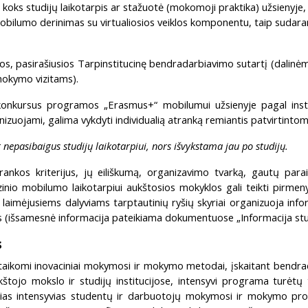
koks studijų laikotarpis ar stažuotė (mokomoji praktika) užsienyje,
mobilumo derinimas su virtualiosios veiklos komponentu, taip suda
s, pasirašiusios Tarpinstitucinę bendradarbiavimo sutartį (dalinė
 mokymo vizitams).
us konkursus programos „Erasmus+“ mobilumui užsienyje pagal instit
izuojami, galima vykdyti individualią atranką remiantis patvirti
nepasibaigus studijų laikotarpiui, nors išvykstama jau po studijų.
trankos kriterijus, jų eiliškumą, organizavimo tvarką, gautų parai
zinio mobilumo laikotarpiui aukštosios mokyklos gali teikti pirmen
 laimėjusiems dalyviams tarptautinių ryšių skyriai organizuoja infor
us (išsamesnė informacija pateikiama dokumentuose „Informacija st
s
taikomi inovaciniai mokymosi ir mokymo metodai, įskaitant bendra
štojo mokslo ir studijų institucijose, intensyvi programa turėtų t
iąsias intensyvias studentų ir darbuotojų mokymosi ir mokymo pro