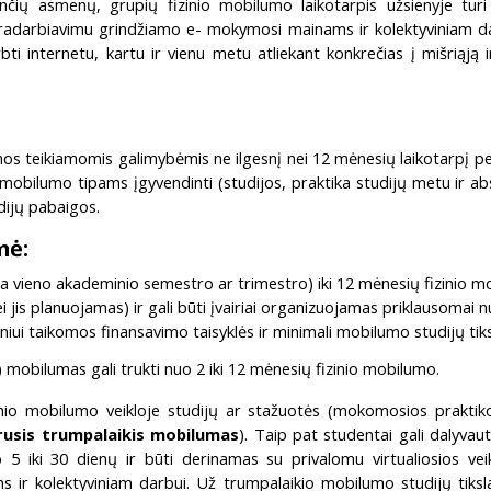
ių asmenų, grupių fizinio mobilumo laikotarpis užsienyje turi b
adarbiavimu grindžiamo e- mokymosi mainams ir kolektyviniam darbu
i internetu, kartu ir vienu metu atliekant konkrečias į mišriąją i
os teikiamomis galimybėmis ne ilgesnį nei 12 mėnesių laikotarpį per 
 mobilumo tipams įgyvendinti (studijos, praktika studijų metu ir 
dijų pabaigos.
mė:
arba vieno akademinio semestro ar trimestro) iki 12 mėnesių fizinio m
 jis planuojamas) ir gali būti įvairiai organizuojamas priklausomai nu
niui taikomos finansavimo taisyklės ir minimali mobilumo studijų tik
obilumas gali trukti nuo 2 iki 12 mėnesių fizinio mobilumo.
zinio mobilumo veikloje studijų ar stažuotės (mokomosios praktiko
rusis trumpalaikis mobilumas
). Taip pat studentai gali dalyva
o 5 iki 30 dienų ir būti derinamas su privalomu virtualiosios ve
 kolektyviniam darbui. Už trumpalaikio mobilumo studijų tikslai