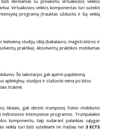
ūti derinamas su privalomu virtualiosios veiklos
i. Virtualiosios veiklos komponentas turi suteikti
ntensyvią programą įtrauktas užduotis ir šią veiklą
kiekvieną studijų ciklą (bakalauro, magistratūros ir
absolventų praktika). Absolventų praktikos mobilumas
obilumo. Šis laikotarpis gali apimti papildomą
o aplinkybių: studijos ir stažuotė viena po kitos
slais trukmė.
s) tikslais, gali derinti trumpesnį fizinio mobilumo
uti mišriosiose intensyviose programos. Trumpalaikio
iklos komponentu, taip sudarant palankias sąlygas
s veiklą turi būti suteikiami ne mažiau nei
3 ECTS