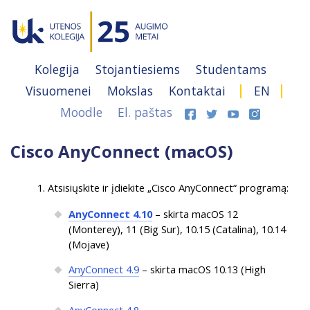
Kolegija
Stojantiesiems
Studentams
Visuomenei
Mokslas
Kontaktai
EN
Moodle
El. paštas
Cisco AnyConnect (macOS)
Atsisiųskite ir įdiekite „Cisco AnyConnect“ programą:
AnyConnect 4.10
– skirta macOS 12
(Monterey), 11 (Big Sur), 10.15 (Catalina), 10.14
(Mojave)
AnyConnect 4.9
– skirta macOS 10.13 (High
Sierra)
AnyConnect 4.8