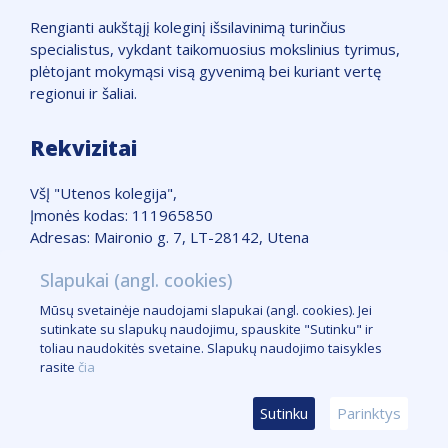
Rengianti aukštąjį koleginį išsilavinimą turinčius
specialistus, vykdant taikomuosius mokslinius tyrimus,
plėtojant mokymąsi visą gyvenimą bei kuriant vertę
regionui ir šaliai.
Rekvizitai
VšĮ "Utenos kolegija",
Įmonės kodas: 111965850
Adresas: Maironio g. 7, LT-28142, Utena
Telefonas: +370 389 51662
Slapukai (angl. cookies)
Žemėlapis
Mūsų svetainėje naudojami slapukai (angl. cookies). Jei
Slapukų taisyklės
sutinkate su slapukų naudojimu, spauskite "Sutinku" ir
Logotipas
toliau naudokitės svetaine. Slapukų naudojimo taisykles
Kontaktai žiniasklaidai
rasite
čia
Sutinku
Parinktys