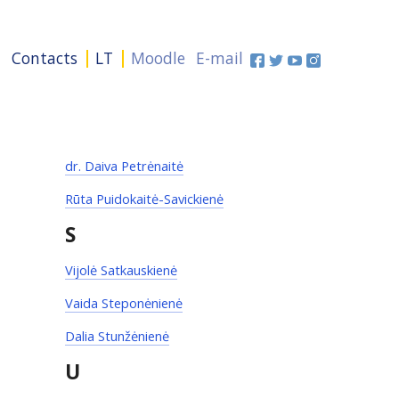
+
Contacts
LT
Moodle
E-mail
dr. Daiva Petrėnaitė
Rūta Puidokaitė-Savickienė
S
Vijolė Satkauskienė
Vaida Steponėnienė
Dalia Stunžėnienė
U