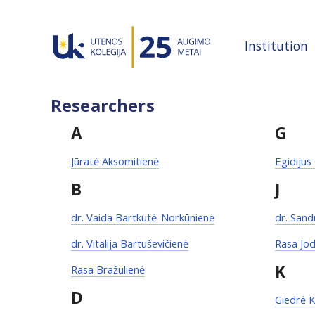
Institution
Researchers
A
G
Jūratė Aksomitienė
Egidijus
B
J
dr. Vaida Bartkutė-Norkūnienė
dr. Sand
dr. Vitalija Bartuševičienė
Rasa Jod
K
Rasa Bražulienė
D
Giedrė K