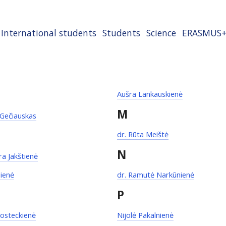
International students
Students
Science
ERASMUS
Aušra Lankauskienė
M
 Gečiauskas
dr. Rūta Meištė
N
ra Jakštienė
ienė
dr. Ramutė Narkūnienė
P
osteckienė
Nijolė Pakalnienė