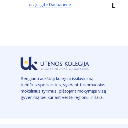
L
dr. Jurgita Daubarienė
Rengianti aukštąjį koleginį išsilavinimą
turinčius specialistus, vykdant taikomuosius
mokslinius tyrimus, plėtojant mokymąsi visą
gyvenimą bei kuriant vertę regionui ir šaliai.