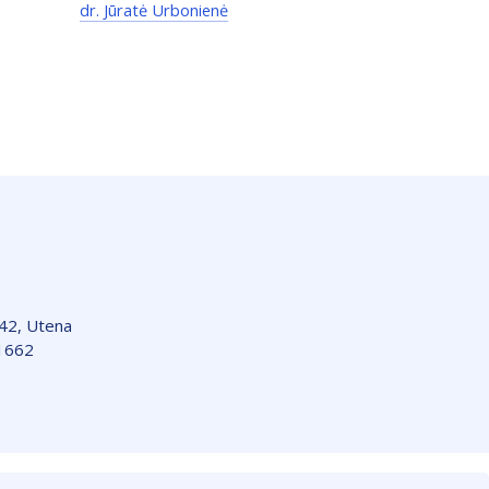
dr. Jūratė Urbonienė
142, Utena
1662